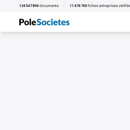
124 547 894
documents
11 474 765
fiches entreprises vérifié