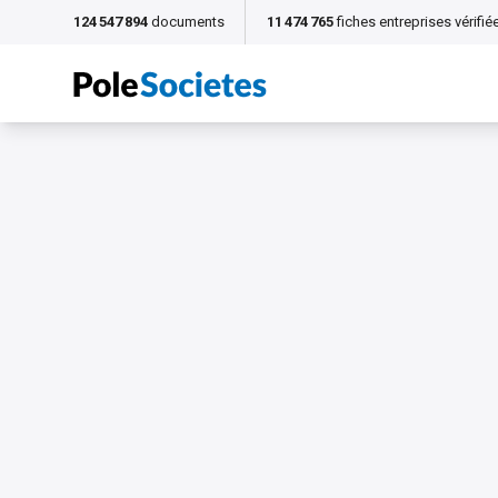
124 547 894
documents
11 474 765
fiches entreprises vérifié