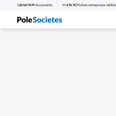
124 547 879
documents
11 474 767
fiches entreprises vérifié