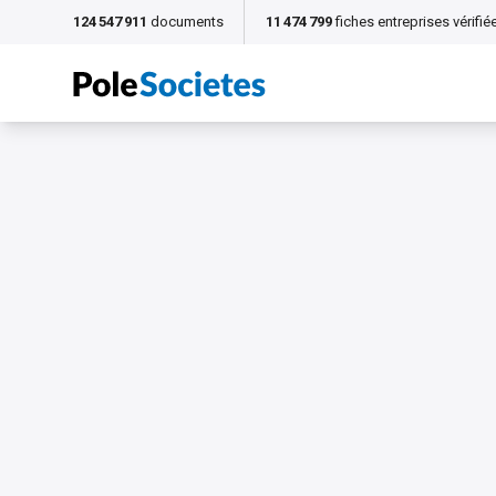
124 547 911
documents
11 474 799
fiches entreprises vérifié