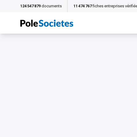
124 547 879
documents
11 474 767
fiches entreprises vérifié