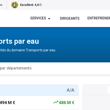
es
Excellent
: 4,9
/5
SERVICES
ENTREPREND
DIRIGEANTS
orts par eau
ciétés du domaine Transports par eau.
 par départements
A/A
494 M €
486 M €