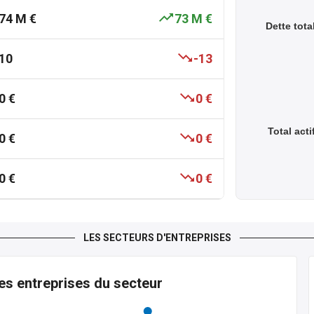
74 M €
73 M €
Dette tota
10
-13
0 €
0 €
Total acti
0 €
0 €
0 €
0 €
LES SECTEURS D'ENTREPRISES
es entreprises du secteur