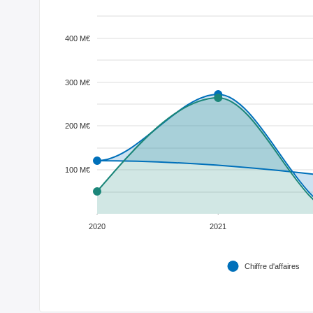
400 M€
300 M€
200 M€
100 M€
2020
2021
Chiffre d'affaires