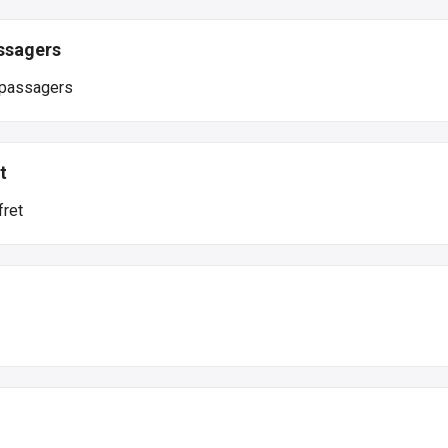
assagers
e passagers
t
fret