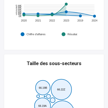
5 M€
4 M€
3 M€
2 M€
1 M€
0€
2020
2021
2022
2023
2019
2024
Chiffre d'affaires
Résultat
Taille des sous-secteurs
66.19B
66.22Z
66.19A