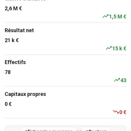
2,6 M €
1,5 M €
Résultat net
21 k €
15 k €
Effectifs
78
43
Capitaux propres
0 €
0 €
Total actifs