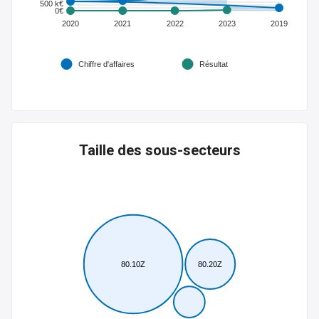
500 k€
0€
2020
2021
2022
2023
2019
Chiffre d'affaires
Résultat
Taille des sous-secteurs
80.10Z
80.20Z