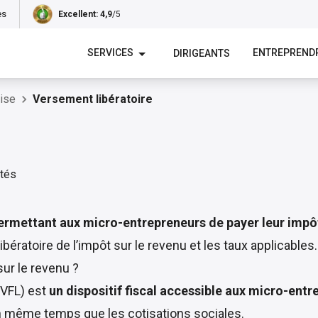
es
Excellent
: 4,9
/5
SERVICES
ENTREPREND
DIRIGEANTS
rise
Versement libératoire
ermettant aux micro-entrepreneurs de payer leur impôt 
bératoire de l’impôt sur le revenu et les taux applicables.
sur le revenu ?
(VFL) est
un dispositif fiscal accessible aux micro-ent
 en même temps que les cotisations sociales.