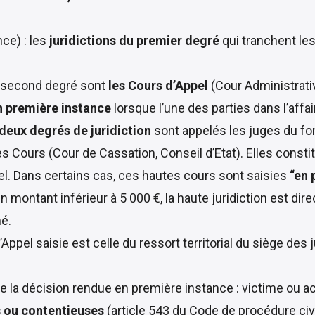
ce) : les
juridictions du premier degré
qui tranchent les
du second degré sont
les Cours d’Appel
(Cour Administrativ
n première instance
lorsque l’une des parties dans l’affai
deux degrés de juridiction
sont appelés les juges du fo
s Cours (Cour de Cassation, Conseil d’Etat). Elles constit
el. Dans certains cas, ces hautes cours sont saisies
“en 
n montant inférieur à 5 000 €, la haute juridiction est di
é.
’Appel saisie est celle du ressort territorial du siège des
l de la décision rendue en première instance : victime o
 ou contentieuses
(
article 543 du Code de procédure civ