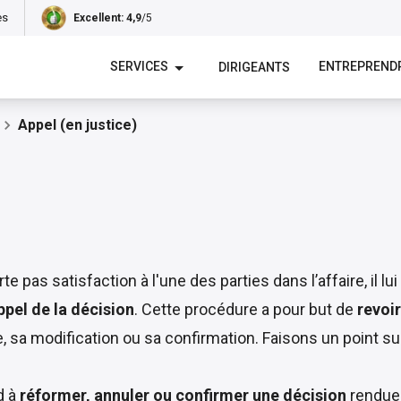
es
Excellent
: 4,9
/5
SERVICES
ENTREPREND
DIRIGEANTS
Appel (en justice)
 pas satisfaction à l'une des parties dans l’affaire, il lui
ppel de la décision
. Cette procédure a pour but de
revoir
e, sa modification ou sa confirmation. Faisons un point sur
d à
réformer, annuler ou confirmer une décision
rendue 