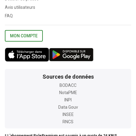
Avis utilisateurs
FAQ
MON COMPTE
Sources de données
BODACC
NotaPME
INPI
Data Gouv
INSEE
RNCS
* L'abonnement PolePremium est soumis à un quota de 24 KBIS