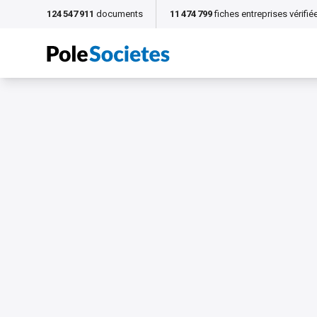
124 547 911
documents
11 474 799
fiches entreprises vérifié