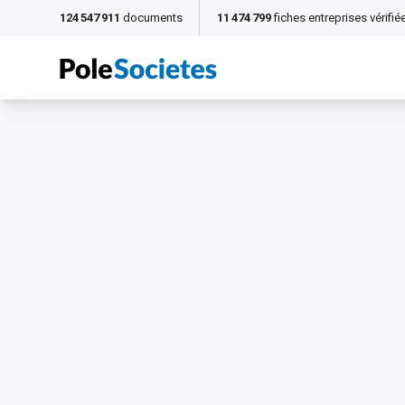
124 547 911
documents
11 474 799
fiches entreprises vérifié