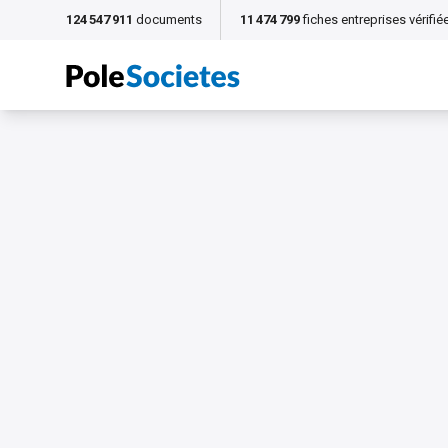
124 547 911
documents
11 474 799
fiches entreprises vérifié