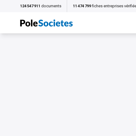
124 547 911
documents
11 474 799
fiches entreprises vérifié