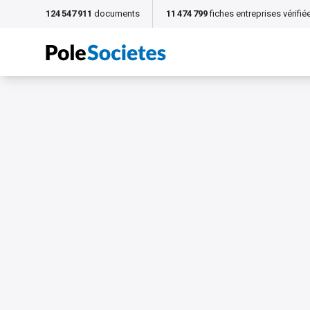
124 547 911
documents
11 474 799
fiches entreprises vérifié