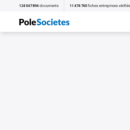
124 547 894
documents
11 474 765
fiches entreprises vérifié