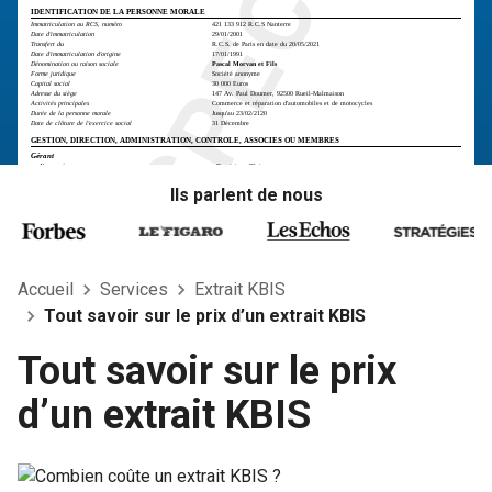
IDENTIFICATION DE LA PERSONNE MORALE
Immatriculation au RCS, numéro
421 133 912 R.C.S Nanterre
Date d'immatriculation
29/01/2001
Transfert du
R.C.S. de Paris en date du 20/05/2021
Date d'immatriculation d'origine
17/01/1991
Dénomination ou raison sociale
Pascal Morvan et Fils
Forme juridique
Société anonyme
Capital social
30 000 Euros
Adresse du siège
147 Av. Paul Doumer, 92500 Rueil-Malmaison
Activités principales
Commerce et réparation d'automobiles et de motocycles
Durée de la personne morale
Jusqu'au 23/02/2120
Date de clôture de l'exercice social
31 Décembre
GESTION, DIRECTION, ADMINISTRATION, CONTROLE, ASSOCIES OU MEMBRES
Gérant
Nom, prénoms
Dominique Blais
Date et lieu de naissance
Le 07/07/1979 à Paris 15ème Arrondissement (43)
Nationalité
Française
Ils parlent de nous
Domicile personnel
147 Av. Paul Doumer, 92500 Rueil-Malmaison
Directeur général - Administrateur
Nom, prénoms
Audrey Savoie
Date et lieu de naissance
Le 23/04/1971 à Lyon 2ème Arrondissement (51)
Nationalité
Française
Domicile personnel
147 Av. Paul Doumer, 92500 Rueil-Malmaison
RENSEIGNEMENTS RELATIFS A L'ACTIVITE ET A L'ETABLISSEMENT PRINCIPAL
Adresse de l'établissement
147 Av. Paul Doumer, 92500 Rueil-Malmaison
Accueil
Services
Extrait KBIS
Activité(s) exercée(s)
Commerce et réparation d'automobiles et de motocycles
Date de commencement d'activité
01/09/2010
Origine du fonds ou de l'activité
Création
Tout savoir sur le prix d’un extrait KBIS
Mode d'exploitation
Exploitation directe
Tout savoir sur le prix
d’un extrait KBIS