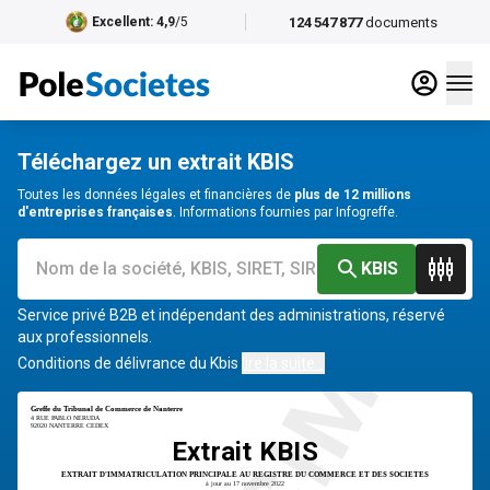
124 547 877
documents
Excellent
: 4,9
/5
Téléchargez un extrait KBIS
Toutes les données légales et financières de
plus de 12 millions
d'entreprises françaises
. Informations fournies par Infogreffe.
SPECIMEN
KBIS
Service privé B2B et indépendant des administrations, réservé
aux professionnels.
Conditions de délivrance du Kbis
lire la suite...
Greffe du Tribunal de Commerce de Nanterre
4 RUE PABLO NERUDA
92020 NANTERRE CEDEX
Extrait KBIS
EXTRAIT D'IMMATRICULATION PRINCIPALE AU REGISTRE DU COMMERCE ET DES SOCIETES
à jour au 17 novembre 2022