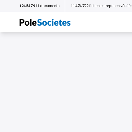
124 547 911
documents
11 474 799
fiches entreprises vérifié