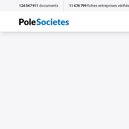
124 547 911
documents
11 474 799
fiches entreprises vérifié