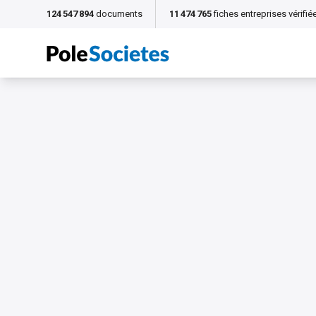
124 547 894
documents
11 474 765
fiches entreprises vérifié