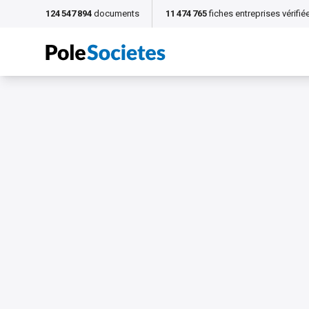
124 547 894
documents
11 474 765
fiches entreprises vérifié