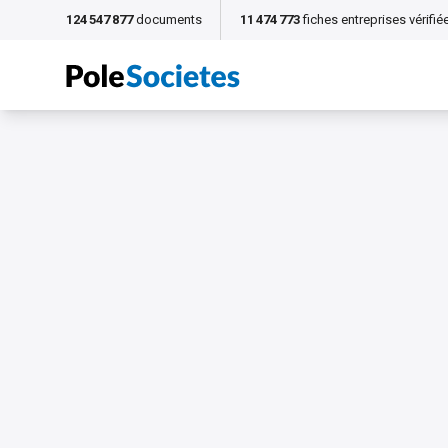
124 547 877
documents
11 474 773
fiches entreprises vérifié