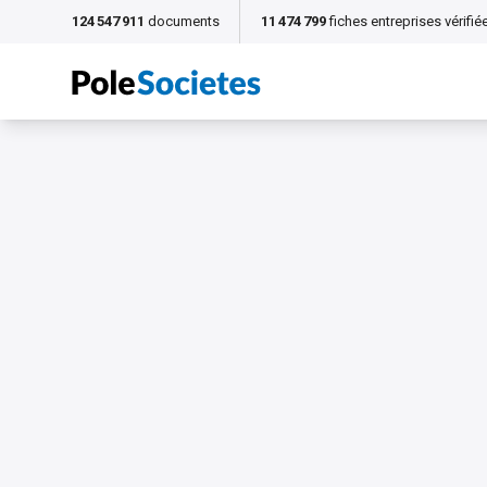
124 547 911
documents
11 474 799
fiches entreprises vérifié