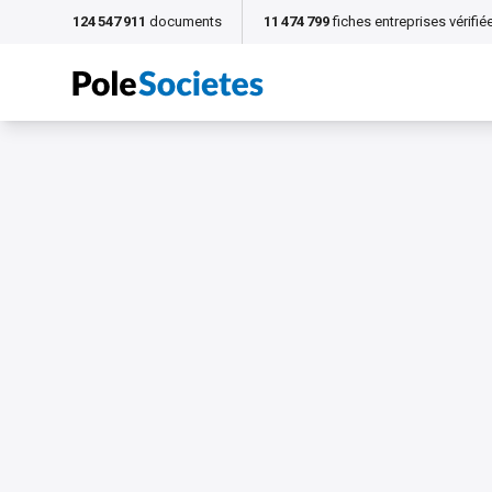
124 547 911
documents
11 474 799
fiches entreprises vérifié