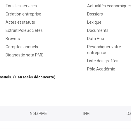
Tous les services
Actualités économique
Création entreprise
Dossiers
Actes et statuts
Lexique
Extrait PoleSocietes
Documents
Brevets
Data Hub
Comptes annuels
Revendiquer votre
entreprise
Diagnostic nota PME
Liste des greffes
Pôle Académie
nsuels. (1 en accès découverte)
NotaPME
INPI
Da