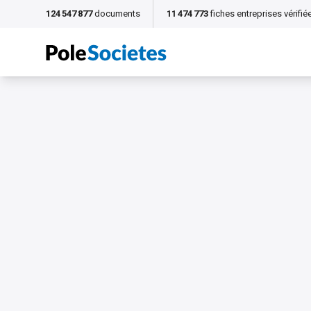
124 547 877
documents
11 474 773
fiches entreprises vérifié