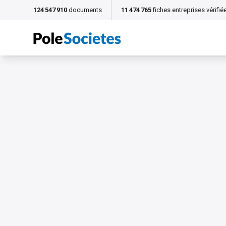
124 547 910
documents
11 474 765
fiches entreprises vérifié