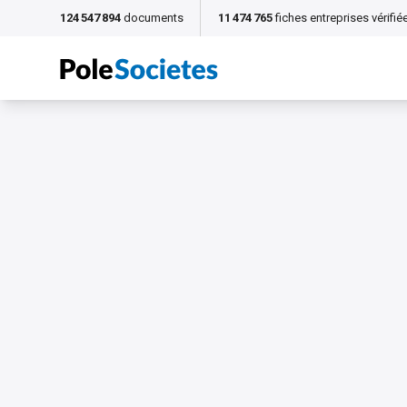
124 547 894
documents
11 474 765
fiches entreprises vérifié