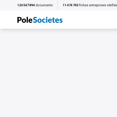
124 547 894
documents
11 474 765
fiches entreprises vérifié