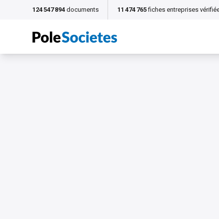
124 547 894
documents
11 474 765
fiches entreprises vérifié