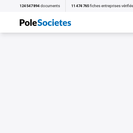
124 547 894
documents
11 474 765
fiches entreprises vérifié