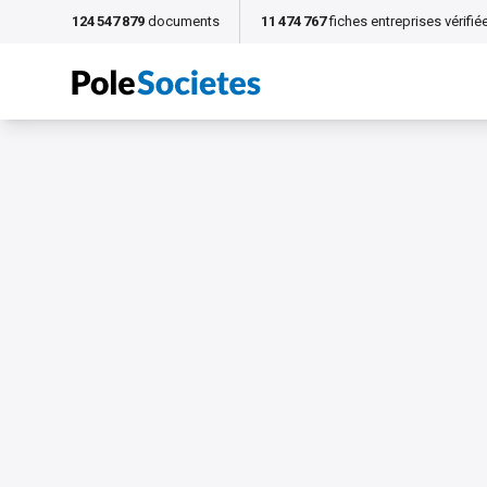
124 547 879
documents
11 474 767
fiches entreprises vérifié