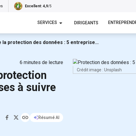
es
Excellent
: 4,9
/5
SERVICES
ENTREPREND
DIRIGEANTS
la protection des données : 5 entreprise...
6
minutes de lecture
Crédit image : Unsplash
protection
ses à suivre
Résumé AI