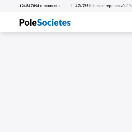
124 547 894
documents
11 474 765
fiches entreprises vérifié